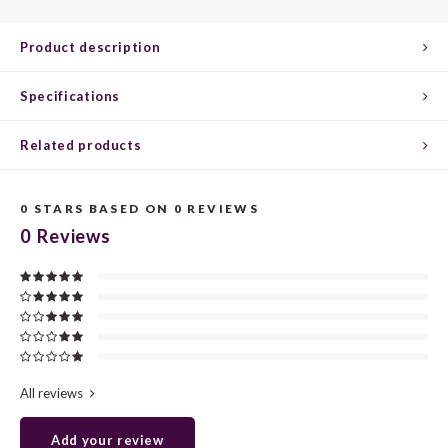
CHEN
SYRA
CARI
Product description
CLAIR
TEMP
CINS
Specifications
COLO
TIBO
CORV
Related products
CORT
TOUR
CORV
ELBLI
ZWEI
DOLC
0
STARS BASED ON
0
REVIEWS
0
Reviews
FALA
BOBA
DORN
FIAN
XINO
FRÜH
FIAN
RABO
GAMA
All reviews
FONT
Nebbi
GARN
Add your review
GARG
GRAC