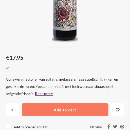
CAP CLASSIQUE
DESSERTWIJNEN
ARMAGNAC
AIRÈN
GROP
BLAU
ALCOHOLVRIJ MOUSSEREND
CALVADOS
ARIN
MALB
BLAU
OVERIG MOUSSEREND
LIMONCELLO
ARNEI
MARZ
BOBA
LIKEUREN
ATHIR
MERL
BONA
€17,95
OVERIG GEDISTILLEERD
AUXE
MONA
CABE
ALCOHOLVRIJ
BOMB
MOUR
CABE
Gulle wijn met tonen van sultana, melasse, sinaasappel(schil), vijgen en
gesuikerde noten. Zoet, maar niet té, met toch wat naar sinaasappel
CABE
PINOT
CABE
neigende frisheid.
Read more
CATA
PINOT
CANA
Add to cart
CHAR
SANG
CARM
SHARE:
Add to comparison list