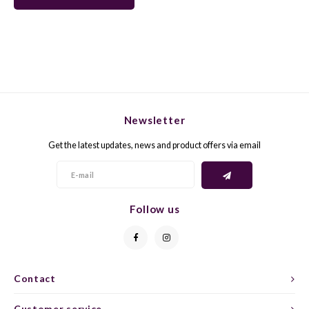
GELB
GREN
GEWÜ
GROP
GODE
JAEN
Newsletter
GRAU
LAGRE
Get the latest updates, news and product offers via email
GREC
LEMB
GRECO
MALB
Follow us
GREN
MARS
GRILL
MARZ
Contact
GRÜNE
MENC
Customer service