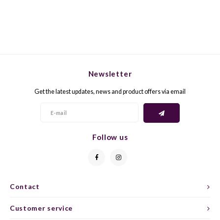
GELB
GREN
GEWÜ
GROP
GODE
JAEN
Newsletter
Get the latest updates, news and product offers via email
GRAU
LAGRE
GREC
LEMB
Follow us
GRECO
MALB
GREN
MARS
Contact
GRILL
MARZ
Customer service
GRÜNE
MENC