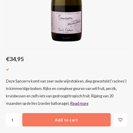
CAP CLASSIQUE
DESSERTWIJNEN
ARMAGNAC
AIRÈN
GROP
BLAU
ALCOHOLVRIJ MOUSSEREND
CALVADOS
ARIN
MALB
BLAU
OVERIG MOUSSEREND
LIMONCELLO
ARNEI
MARZ
BOBA
LIKEUREN
ATHIR
MERL
BONA
€34,95
OVERIG GEDISTILLEERD
AUXE
MONA
CABE
ALCOHOLVRIJ
BOMB
MOUR
CABE
Deze Sancerre komt van zeer oude wijnstokken, diep geworteld (‘racines’)
in kimmeridge bodem. Rijke en complexe geuren van wit fruit, perzik,
CABE
PINOT
CABE
kruisbessen en zelfs iets van gedroogd tropisch fruit. Rijping van 20
maanden op de lies (zonder battonage).
Read more
CATA
PINOT
CANA
Add to cart
CHAR
SANG
CARM