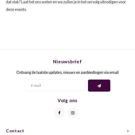
dat vlak? Laat het ons weten en we zullen je in het vervolg uitnodigen voor
deze events.
GELB
GREN
GEWÜ
GROP
GODE
JAEN
GRAU
LAGRE
Nieuwsbrief
Ontvang de laatste updates, nieuws en aanbiedingen via email
GREC
LEMB
GRECO
MALB
Volg ons
GREN
MARS
GRILL
MARZ
Contact
GRÜNE
MENC