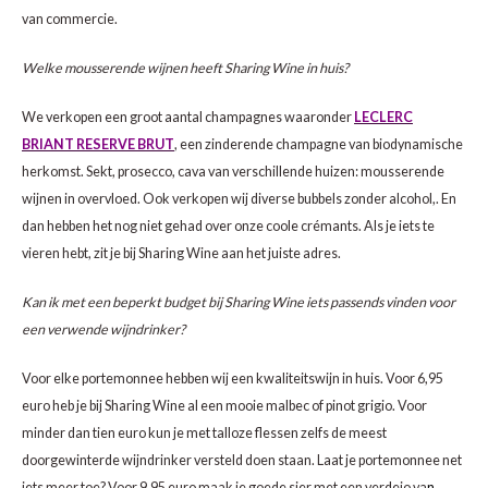
CAP CLASSIQUE
DESSERTWIJNEN
ARMAGNAC
AIRÈN
GROP
BLAU
van commercie.
ALCOHOLVRIJ MOUSSEREND
CALVADOS
ARIN
MALB
BLAU
Welke mousserende wijnen heeft Sharing Wine in huis?
We verkopen een groot aantal champagnes waaronder
LECLERC
OVERIG MOUSSEREND
LIMONCELLO
ARNEI
MARZ
BOBA
BRIANT RESERVE BRUT
, een zinderende champagne van biodynamische
herkomst. Sekt, prosecco, cava van verschillende huizen: mousserende
LIKEUREN
ATHIR
MERL
BONA
wijnen in overvloed. Ook verkopen wij diverse bubbels zonder alcohol,. En
dan hebben het nog niet gehad over onze coole crémants. Als je iets te
OVERIG GEDISTILLEERD
AUXE
MONA
CABE
vieren hebt, zit je bij Sharing Wine aan het juiste adres.
ALCOHOLVRIJ
BOMB
MOUR
CABE
Kan ik met een beperkt budget bij Sharing Wine iets passends vinden voor
een verwende wijndrinker?
CABE
PINOT
CABE
Voor elke portemonnee hebben wij een kwaliteitswijn in huis. Voor 6,95
CATA
PINOT
CANA
euro heb je bij Sharing Wine al een mooie malbec of pinot grigio. Voor
minder dan tien euro kun je met talloze flessen zelfs de meest
CHAR
SANG
CARM
doorgewinterde wijndrinker versteld doen staan. Laat je portemonnee net
iets meer toe? Voor 9,95 euro maak je goede sier met een verdejo va
n