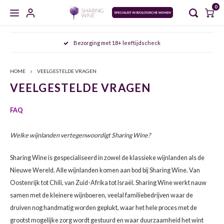
0
Hoofdmenu / masterclasses / proeverijen
Hoofdmenu / sharing wine experience
Hoofdmenu / zoet en versterkt
Hoofdmenu / gedistilleerd
Hoofdmenu / mousserend
Hoofdmenu / wijncursus
Hoofdmenu / wijn
Hoofdmenu
Bezorging met 18+ leeftijdscheck
MASTERCLASSES / PROEVERIJEN
SHARING WINE EXPERIENCE
ZOET EN VERSTERKT
GEDISTILLEERD
MOUSSEREND
WIJNCURSUS
WIJN
Taal
HOME
VEELGESTELDE VRAGEN
CHAMPAGNE
WIT
PORT
WHISKY
AGENDA
SDEN 1
NOORD VERSUS ZUID ITALIË: PIËMONTE & PUGLIA
FRIU
ARAG
AGLI
VEELGESTELDE VRAGEN
Nederlands
CAVA
ROSÉ
SHERRY
JENEVER
MEET THE WINEMAKER
SDEN 2
DE FRANSE KLASSIEKERS: BORDEAUX & BOURGOGNE
FURM
BARB
MALA
FAQ
English
CRÉMANT
ROOD
VERMOUTH
GIN
PROEVERIJEN
SDEN 3
OOST ONTMOET WEST: DE SMAKEN VAN HET OOSTEN
VERDI
CABE
NEREL
Welke wijnlanden vertegenwoordigt Sharing Wine?
PROSECCO
NATUURWIJN
MADEIRA
GRAPPA
MASTERCLASSES
ALBAR
CINS
ARAG
Sharing Wine is gespecialiseerd in zowel de klassieke wijnlanden als de
Nieuwe Wereld. Alle wijnlanden komen aan bod bij Sharing Wine. Van
MOSCATO
ALCOHOLVRIJ
MARSALA
RUM
ALBA
GARN
ALIC
Oostenrijk tot Chili, van Zuid-Afrika tot Israël. Sharing Wine werkt nauw
samen met de kleinere wijnboeren, veelal familiebedrijven waar de
SEKT
ORANGE WINE
RIVESALTES
COGNAC
ANTÃ
GREN
BARB
druiven nog handmatig worden geplukt, waar het hele proces met de
grootst mogelijke zorg wordt gestuurd en waar duurzaamheid het wint