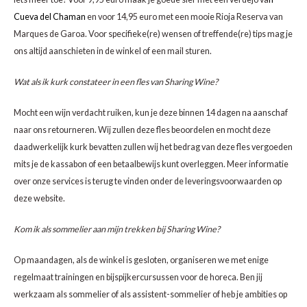
CHEN
SYRA
CARI
Cueva del Chaman
en voor 14,95 euro met een mooie Rioja Reserva van
Marques de Garoa. Voor specifieke(re) wensen of treffende(re) tips mag je
CLAIR
TEMP
CINS
ons altijd aanschieten in de winkel of een mail sturen.
COLO
TIBO
CORV
Wat als ik kurk constateer in een fles van Sharing Wine?
CORT
TOUR
CORV
Mocht een wijn verdacht ruiken, kun je deze binnen 14 dagen na aanschaf
naar ons retourneren. Wij zullen deze fles beoordelen en mocht deze
ELBLI
ZWEI
DOLC
daadwerkelijk kurk bevatten zullen wij het bedrag van deze fles vergoeden
mits je de kassabon of een betaalbewijs kunt overleggen. Meer informatie
FALA
BOBA
DORN
over onze services is terug te vinden onder de leveringsvoorwaarden op
deze website.
FIAN
XINO
FRÜH
Kom ik als sommelier aan mijn trekken bij Sharing Wine?
FIAN
RABO
GAMA
Op maandagen, als de winkel is gesloten, organiseren we met enige
FONT
Nebbi
GARN
regelmaat trainingen en bijspijkercursussen voor de horeca. Ben jij
werkzaam als sommelier of als assistent-sommelier of heb je ambities op
GARG
GRAC