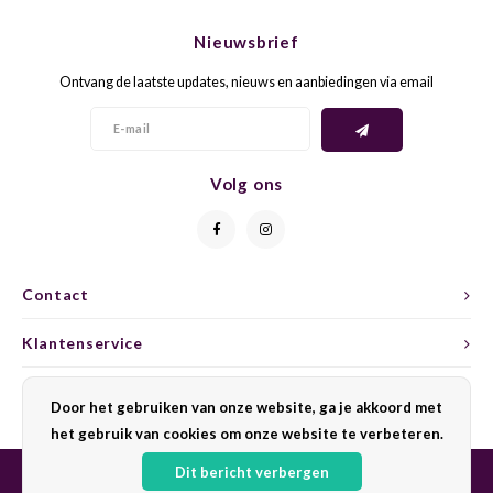
CHEN
SYRA
CARI
Nieuwsbrief
CLAIR
TEMP
CINS
Ontvang de laatste updates, nieuws en aanbiedingen via email
COLO
TIBO
CORV
CORT
TOUR
CORV
Volg ons
ELBLI
ZWEI
DOLC
FALA
BOBA
DORN
Contact
FIAN
XINO
FRÜH
Klantenservice
FIAN
RABO
GAMA
Mijn account
Door het gebruiken van onze website, ga je akkoord met
het gebruik van cookies om onze website te verbeteren.
FONT
Nebbi
GARN
Dit bericht verbergen
GARG
GRAC