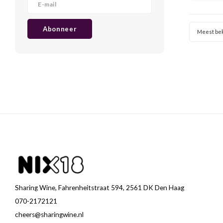
specerij
en el
har
Abonneer
Meest be
Sharing Wine, Fahrenheitstraat 594, 2561 DK Den Haag
070-2172121
cheers@sharingwine.nl