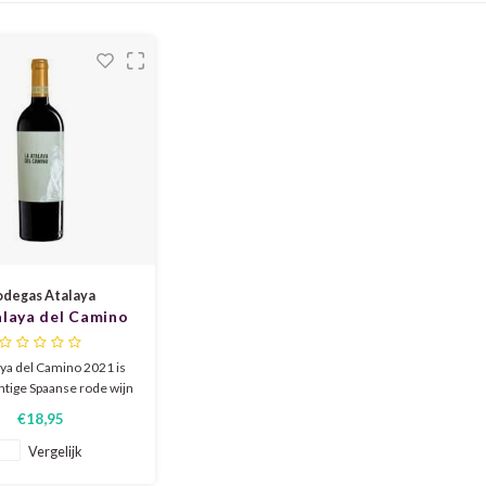
degas Atalaya
alaya del Camino
2021
aya del Camino 2021 is
htige Spaanse rode wijn
lmansa, gemaakt van
€18,95
acha Tintorera en
ell. Diep robijnrood,
Vergelijk
’s van rijp zwart fruit,