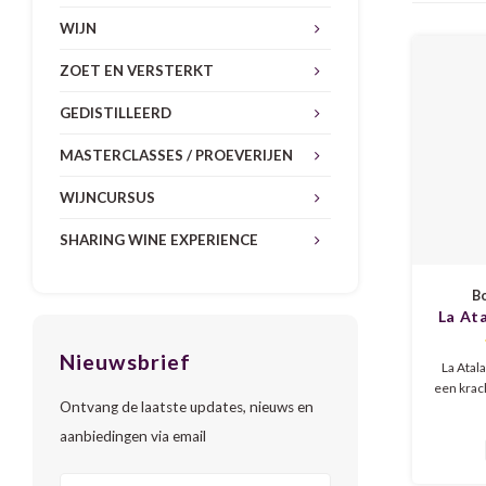
WIJN
ZOET EN VERSTERKT
GEDISTILLEERD
MASTERCLASSES / PROEVERIJEN
WIJNCURSUS
SHARING WINE EXPERIENCE
Bo
La At
Nieuwsbrief
La Atal
een krac
Ontvang de laatste updates, nieuws en
uit A
Garn
aanbiedingen via email
Monastr
met aroma