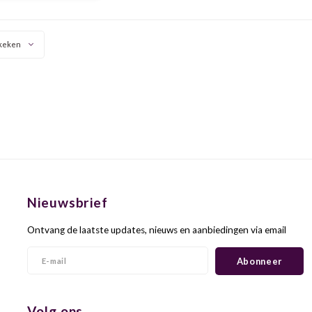
en en cacao. Vol, intens
egant met een lange,
monieuze afdronk.
keken
Nieuwsbrief
Ontvang de laatste updates, nieuws en aanbiedingen via email
Abonneer
Volg ons