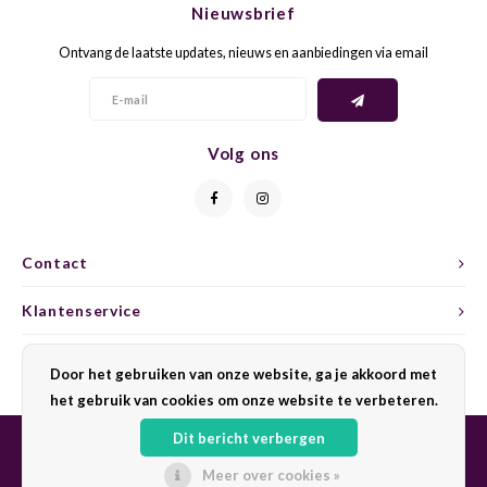
Nieuwsbrief
CAP CLASSIQUE
DESSERTWIJNEN
ARMAGNAC
AIRÈN
GROP
BLAU
Ontvang de laatste updates, nieuws en aanbiedingen via email
ALCOHOLVRIJ MOUSSEREND
CALVADOS
ARIN
MALB
BLAU
OVERIG MOUSSEREND
LIMONCELLO
ARNEI
MARZ
BOBA
Volg ons
LIKEUREN
ATHIR
MERL
BONA
OVERIG GEDISTILLEERD
AUXE
MONA
CABE
Contact
ALCOHOLVRIJ
BOMB
MOUR
CABE
Klantenservice
CABE
PINOT
CABE
Mijn account
Door het gebruiken van onze website, ga je akkoord met
CATA
PINOT
CANA
het gebruik van cookies om onze website te verbeteren.
Dit bericht verbergen
CHAR
SANG
CARM
Meer over cookies »
© Copyright 2026 Sharing Wine - Powered by
Lightspeed
- Theme by