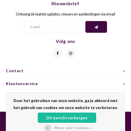
Nieuwsbrief
CAP CLASSIQUE
DESSERTWIJNEN
ARMAGNAC
AIRÈN
GROP
BLAU
Ontvang de laatste updates, nieuws en aanbiedingen via email
ALCOHOLVRIJ MOUSSEREND
CALVADOS
ARIN
MALB
BLAU
OVERIG MOUSSEREND
LIMONCELLO
ARNEI
MARZ
BOBA
Volg ons
LIKEUREN
ATHIR
MERL
BONA
OVERIG GEDISTILLEERD
AUXE
MONA
CABE
Contact
ALCOHOLVRIJ
BOMB
MOUR
CABE
Klantenservice
CABE
PINOT
CABE
Mijn account
Door het gebruiken van onze website, ga je akkoord met
CATA
PINOT
CANA
het gebruik van cookies om onze website te verbeteren.
Dit bericht verbergen
CHAR
SANG
CARM
Meer over cookies »
© Copyright 2026 Sharing Wine - Powered by
Lightspeed
- Theme by