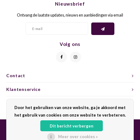
Nieuwsbrief
CAP CLASSIQUE
DESSERTWIJNEN
ARMAGNAC
AIRÈN
GROP
BLAU
Ontvang de laatste updates, nieuws en aanbiedingen via email
ALCOHOLVRIJ MOUSSEREND
CALVADOS
ARIN
MALB
BLAU
OVERIG MOUSSEREND
LIMONCELLO
ARNEI
MARZ
BOBA
Volg ons
LIKEUREN
ATHIR
MERL
BONA
OVERIG GEDISTILLEERD
AUXE
MONA
CABE
Contact
ALCOHOLVRIJ
BOMB
MOUR
CABE
Klantenservice
CABE
PINOT
CABE
Mijn account
Door het gebruiken van onze website, ga je akkoord met
CATA
PINOT
CANA
het gebruik van cookies om onze website te verbeteren.
Dit bericht verbergen
CHAR
SANG
CARM
Meer over cookies »
© Copyright 2026 Sharing Wine - Powered by
Lightspeed
- Theme by