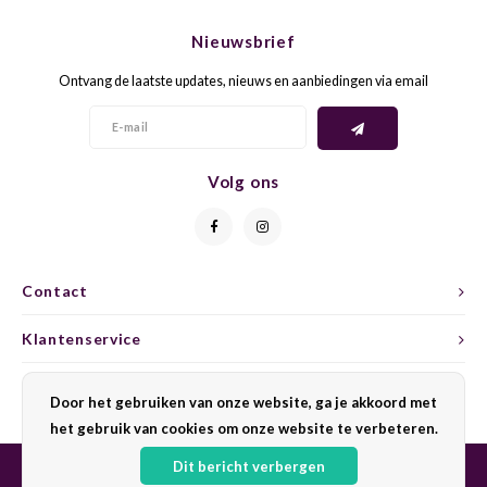
CHEN
SYRA
CARI
Nieuwsbrief
CLAIR
TEMP
CINS
Ontvang de laatste updates, nieuws en aanbiedingen via email
COLO
TIBO
CORV
CORT
TOUR
CORV
Volg ons
ELBLI
ZWEI
DOLC
FALA
BOBA
DORN
Contact
FIAN
XINO
FRÜH
Klantenservice
FIAN
RABO
GAMA
Mijn account
Door het gebruiken van onze website, ga je akkoord met
het gebruik van cookies om onze website te verbeteren.
FONT
Nebbi
GARN
Dit bericht verbergen
GARG
GRAC