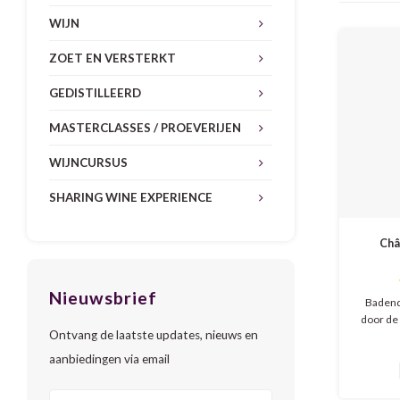
WIJN
ZOET EN VERSTERKT
GEDISTILLEERD
MASTERCLASSES / PROEVERIJEN
WIJNCURSUS
SHARING WINE EXPERIENCE
Châ
Nieuwsbrief
Badend
door de 
Ontvang de laatste updates, nieuws en
levendig
en bala
aanbiedingen via email
sma
gecombi