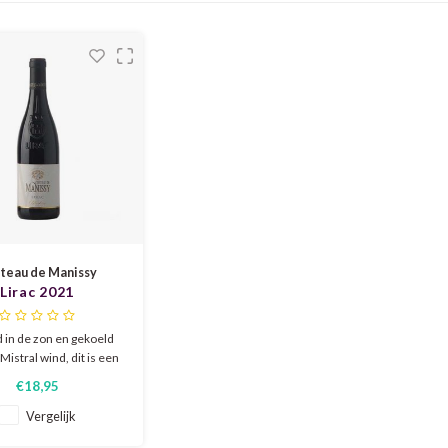
teau de Manissy
Lirac 2021
 in de zon en gekoeld
Mistral wind, dit is een
e Lirac-wijn met diepte
€18,95
ns. Het heeft intense
ken van rood fruit
Vergelijk
neerd met geuren van