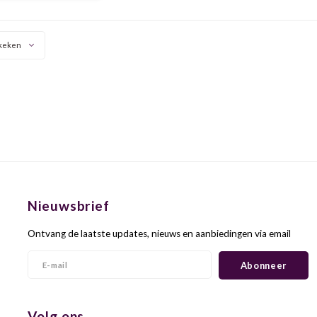
gue, die geleidelijk
elten tot een lange,
ruidige afdronk.
keken
Nieuwsbrief
Ontvang de laatste updates, nieuws en aanbiedingen via email
Abonneer
Volg ons