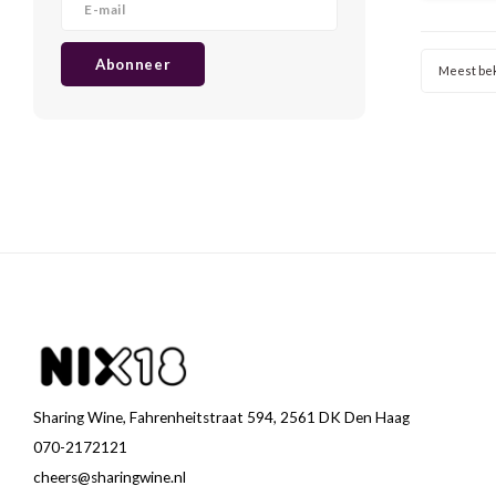
garri
versm
k
Abonneer
Meest be
Sharing Wine, Fahrenheitstraat 594, 2561 DK Den Haag
070-2172121
cheers@sharingwine.nl