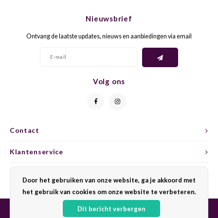
CHEN
SYRA
CARI
Nieuwsbrief
CLAIR
TEMP
CINS
Ontvang de laatste updates, nieuws en aanbiedingen via email
COLO
TIBO
CORV
CORT
TOUR
CORV
Volg ons
ELBLI
ZWEI
DOLC
FALA
BOBA
DORN
Contact
FIAN
XINO
FRÜH
Klantenservice
FIAN
RABO
GAMA
Mijn account
Door het gebruiken van onze website, ga je akkoord met
het gebruik van cookies om onze website te verbeteren.
FONT
Nebbi
GARN
Dit bericht verbergen
GARG
GRAC