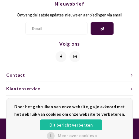
Nieuwsbrief
CAP CLASSIQUE
DESSERTWIJNEN
ARMAGNAC
AIRÈN
GROP
BLAU
Ontvang de laatste updates, nieuws en aanbiedingen via email
ALCOHOLVRIJ MOUSSEREND
CALVADOS
ARIN
MALB
BLAU
OVERIG MOUSSEREND
LIMONCELLO
ARNEI
MARZ
BOBA
Volg ons
LIKEUREN
ATHIR
MERL
BONA
OVERIG GEDISTILLEERD
AUXE
MONA
CABE
Contact
ALCOHOLVRIJ
BOMB
MOUR
CABE
Klantenservice
CABE
PINOT
CABE
Mijn account
Door het gebruiken van onze website, ga je akkoord met
CATA
PINOT
CANA
het gebruik van cookies om onze website te verbeteren.
Dit bericht verbergen
CHAR
SANG
CARM
Meer over cookies »
© Copyright 2026 Sharing Wine - Powered by
Lightspeed
- Theme by