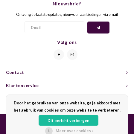
Nieuwsbrief
CAP CLASSIQUE
DESSERTWIJNEN
ARMAGNAC
AIRÈN
GROP
BLAU
Ontvang de laatste updates, nieuws en aanbiedingen via email
ALCOHOLVRIJ MOUSSEREND
CALVADOS
ARIN
MALB
BLAU
OVERIG MOUSSEREND
LIMONCELLO
ARNEI
MARZ
BOBA
Volg ons
LIKEUREN
ATHIR
MERL
BONA
OVERIG GEDISTILLEERD
AUXE
MONA
CABE
Contact
ALCOHOLVRIJ
BOMB
MOUR
CABE
Klantenservice
CABE
PINOT
CABE
Mijn account
Door het gebruiken van onze website, ga je akkoord met
CATA
PINOT
CANA
het gebruik van cookies om onze website te verbeteren.
Dit bericht verbergen
CHAR
SANG
CARM
Meer over cookies »
© Copyright 2026 Sharing Wine - Powered by
Lightspeed
- Theme by