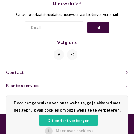
Nieuwsbrief
CAP CLASSIQUE
DESSERTWIJNEN
ARMAGNAC
AIRÈN
GROP
BLAU
Ontvang de laatste updates, nieuws en aanbiedingen via email
ALCOHOLVRIJ MOUSSEREND
CALVADOS
ARIN
MALB
BLAU
OVERIG MOUSSEREND
LIMONCELLO
ARNEI
MARZ
BOBA
Volg ons
LIKEUREN
ATHIR
MERL
BONA
OVERIG GEDISTILLEERD
AUXE
MONA
CABE
Contact
ALCOHOLVRIJ
BOMB
MOUR
CABE
Klantenservice
CABE
PINOT
CABE
Mijn account
Door het gebruiken van onze website, ga je akkoord met
CATA
PINOT
CANA
het gebruik van cookies om onze website te verbeteren.
Dit bericht verbergen
CHAR
SANG
CARM
Meer over cookies »
© Copyright 2026 Sharing Wine - Powered by
Lightspeed
- Theme by