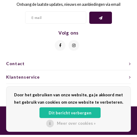
Ontvang de laatste updates, nieuws en aanbiedingen via email
GELB
GREN
GEWÜ
GROP
Volg ons
GODE
JAEN
GRAU
LAGRE
Contact
GREC
LEMB
Klantenservice
GRECO
MALB
Mijn account
Door het gebruiken van onze website, ga je akkoord met
het gebruik van cookies om onze website te verbeteren.
GREN
MARS
Dit bericht verbergen
GRILL
MARZ
Meer over cookies »
© Copyright 2026 Sharing Wine - Powered by
Lightspeed
- Theme by
Shopmonkey
GRÜNE
MENC