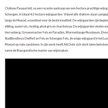
CAP CLASSIQUE
DESSERTWIJNEN
ARMAGNAC
AIRÈN
GROP
BLAU
Château Pauqué telt, na een recente aankoop van een hectare prachtige wijng
Schengen, in totaal 4,5 hectare wijngaarden. Vrijwel alle stokken staan aangepl
ALCOHOLVRIJ MOUSSEREND
CALVADOS
ARIN
MALB
BLAU
langs de Moezel, essentieel voor de beste kwaliteit. De wijngaarden zijn beplan
elbling, auxerrois, riesling, pinot gris en chardonnay. De wijngaarden vinden we
OVERIG MOUSSEREND
LIMONCELLO
ARNEI
MARZ
BOBA
Herrenberg, Grevenmacher Fels en Paradäis, Wormeldange Nussbaum, Ehne
LIKEUREN
Stadtbredimus Dieffert en Fels en Schengen Fels, de enige wijngaard in het L
ATHIR
MERL
BONA
Moezel op rode zandsteen. In zijn werk heeft Abi Duhr zich sterk laten beïnvlo
OVERIG GEDISTILLEERD
AUXE
MONA
CABE
name de Bourgondische manier van wijnmaken.
ALCOHOLVRIJ
BOMB
MOUR
CABE
CABE
PINOT
CABE
CATA
PINOT
CANA
CHAR
SANG
CARM