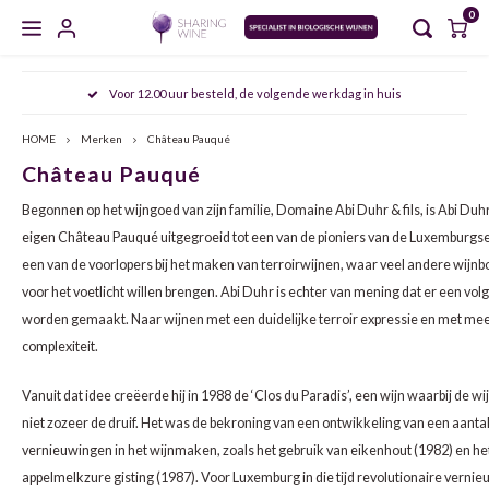
0
Hoofdmenu / masterclasses / proeverijen
Hoofdmenu / sharing wine experience
Hoofdmenu / zoet en versterkt
Hoofdmenu / gedistilleerd
Hoofdmenu / mousserend
Hoofdmenu / wijncursus
Hoofdmenu / wijn
Hoofdmenu
Voor 12.00 uur besteld, de volgende werkdag in huis
MASTERCLASSES / PROEVERIJEN
SHARING WINE EXPERIENCE
ZOET EN VERSTERKT
GEDISTILLEERD
MOUSSEREND
WIJNCURSUS
WIJN
Taal
HOME
Merken
Château Pauqué
Château Pauqué
CHAMPAGNE
WIT
PORT
WHISKY
AGENDA
SDEN 1
NOORD VERSUS ZUID ITALIË: PIËMONTE & PUGLIA
FRIU
ARAG
AGLI
Nederlands
Begonnen op het wijngoed van zijn familie, Domaine Abi Duhr & fils, is Abi Duh
CAVA
ROSÉ
SHERRY
JENEVER
MEET THE WINEMAKER
SDEN 2
DE FRANSE KLASSIEKERS: BORDEAUX & BOURGOGNE
FURM
BARB
MALA
eigen Château Pauqué uitgegroeid tot een van de pioniers van de Luxemburgse 
een van de voorlopers bij het maken van terroirwijnen, waar veel andere wijnb
English
CRÉMANT
ROOD
VERMOUTH
GIN
PROEVERIJEN
SDEN 3
OOST ONTMOET WEST: DE SMAKEN VAN HET OOSTEN
VERDI
CABE
NEREL
voor het voetlicht willen brengen. Abi Duhr is echter van mening dat er een vo
worden gemaakt. Naar wijnen met een duidelijke terroir expressie en met me
PROSECCO
NATUURWIJN
MADEIRA
GRAPPA
MASTERCLASSES
ALBAR
CINS
ARAG
complexiteit.
MOSCATO
ALCOHOLVRIJ
MARSALA
RUM
Vanuit dat idee creëerde hij in 1988 de ‘Clos du Paradis’, een wijn waarbij de 
ALBA
GARN
ALIC
niet zozeer de druif. Het was de bekroning van een ontwikkeling van een aantal
SEKT
ORANGE WINE
RIVESALTES
COGNAC
ANTÃ
GREN
BARB
vernieuwingen in het wijnmaken, zoals het gebruik van eikenhout (1982) en he
appelmelkzure gisting (1987). Voor Luxemburg in die tijd revolutionaire verni