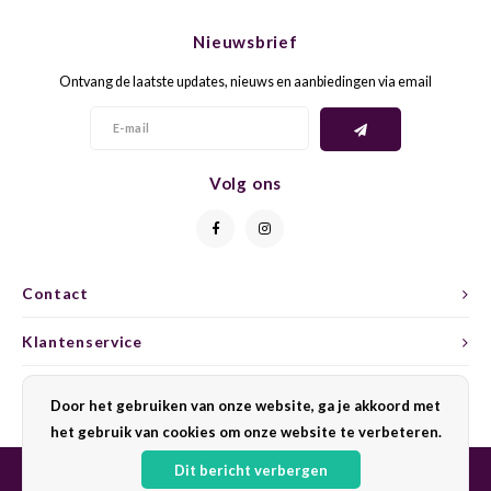
CHEN
SYRA
CARI
Nieuwsbrief
CLAIR
TEMP
CINS
Ontvang de laatste updates, nieuws en aanbiedingen via email
COLO
TIBO
CORV
CORT
TOUR
CORV
Volg ons
ELBLI
ZWEI
DOLC
FALA
BOBA
DORN
Contact
FIAN
XINO
FRÜH
Klantenservice
FIAN
RABO
GAMA
Mijn account
Door het gebruiken van onze website, ga je akkoord met
het gebruik van cookies om onze website te verbeteren.
FONT
Nebbi
GARN
Dit bericht verbergen
GARG
GRAC