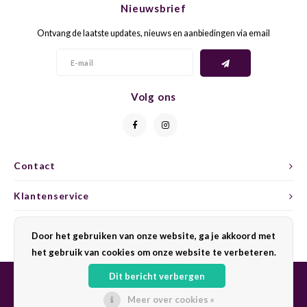
Nieuwsbrief
CAP CLASSIQUE
DESSERTWIJNEN
ARMAGNAC
AIRÈN
GROP
BLAU
Ontvang de laatste updates, nieuws en aanbiedingen via email
ALCOHOLVRIJ MOUSSEREND
CALVADOS
ARIN
MALB
BLAU
OVERIG MOUSSEREND
LIMONCELLO
ARNEI
MARZ
BOBA
Volg ons
LIKEUREN
ATHIR
MERL
BONA
OVERIG GEDISTILLEERD
AUXE
MONA
CABE
Contact
ALCOHOLVRIJ
BOMB
MOUR
CABE
Klantenservice
CABE
PINOT
CABE
Mijn account
Door het gebruiken van onze website, ga je akkoord met
CATA
PINOT
CANA
het gebruik van cookies om onze website te verbeteren.
Dit bericht verbergen
CHAR
SANG
CARM
Meer over cookies »
© Copyright 2026 Sharing Wine - Powered by
Lightspeed
- Theme by