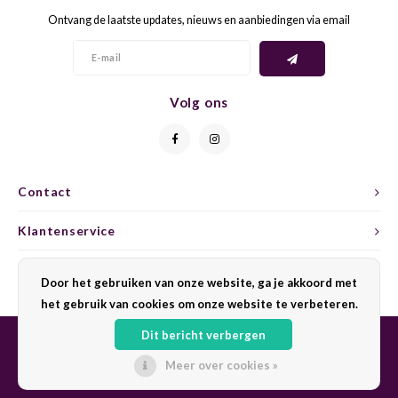
Ontvang de laatste updates, nieuws en aanbiedingen via email
GELB
GREN
GEWÜ
GROP
Volg ons
GODE
JAEN
GRAU
LAGRE
Contact
GREC
LEMB
Klantenservice
GRECO
MALB
Mijn account
Door het gebruiken van onze website, ga je akkoord met
het gebruik van cookies om onze website te verbeteren.
GREN
MARS
Dit bericht verbergen
GRILL
MARZ
Meer over cookies »
© Copyright 2026 Sharing Wine - Powered by
Lightspeed
- Theme by
Shopmonkey
GRÜNE
MENC