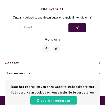
CHEN
SYRA
CARI
Nieuwsbrief
CLAIR
TEMP
CINS
Ontvang de laatste updates, nieuws en aanbiedingen via email
COLO
TIBO
CORV
CORT
TOUR
CORV
Volg ons
ELBLI
ZWEI
DOLC
FALA
BOBA
DORN
Contact
FIAN
XINO
FRÜH
Klantenservice
FIAN
RABO
GAMA
Mijn account
Door het gebruiken van onze website, ga je akkoord met
het gebruik van cookies om onze website te verbeteren.
FONT
Nebbi
GARN
Dit bericht verbergen
GARG
GRAC