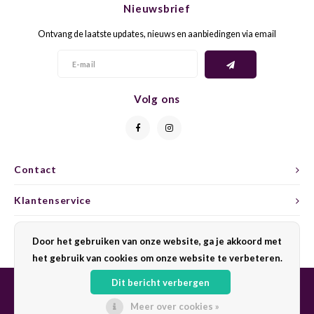
Nieuwsbrief
CAP CLASSIQUE
DESSERTWIJNEN
ARMAGNAC
AIRÈN
GROP
BLAU
Ontvang de laatste updates, nieuws en aanbiedingen via email
ALCOHOLVRIJ MOUSSEREND
CALVADOS
ARIN
MALB
BLAU
OVERIG MOUSSEREND
LIMONCELLO
ARNEI
MARZ
BOBA
Volg ons
LIKEUREN
ATHIR
MERL
BONA
OVERIG GEDISTILLEERD
AUXE
MONA
CABE
Contact
ALCOHOLVRIJ
BOMB
MOUR
CABE
Klantenservice
CABE
PINOT
CABE
Mijn account
Door het gebruiken van onze website, ga je akkoord met
CATA
PINOT
CANA
het gebruik van cookies om onze website te verbeteren.
Dit bericht verbergen
CHAR
SANG
CARM
Meer over cookies »
© Copyright 2026 Sharing Wine - Powered by
Lightspeed
- Theme by