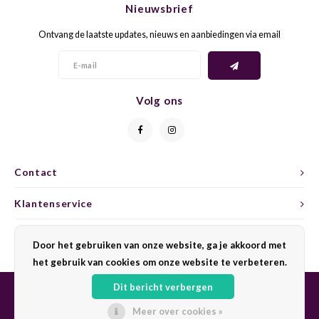
Nieuwsbrief
CAP CLASSIQUE
DESSERTWIJNEN
ARMAGNAC
AIRÈN
GROP
BLAU
Ontvang de laatste updates, nieuws en aanbiedingen via email
ALCOHOLVRIJ MOUSSEREND
CALVADOS
ARIN
MALB
BLAU
OVERIG MOUSSEREND
LIMONCELLO
ARNEI
MARZ
BOBA
Volg ons
LIKEUREN
ATHIR
MERL
BONA
OVERIG GEDISTILLEERD
AUXE
MONA
CABE
Contact
ALCOHOLVRIJ
BOMB
MOUR
CABE
Klantenservice
CABE
PINOT
CABE
Mijn account
Door het gebruiken van onze website, ga je akkoord met
CATA
PINOT
CANA
het gebruik van cookies om onze website te verbeteren.
Dit bericht verbergen
CHAR
SANG
CARM
Meer over cookies »
© Copyright 2026 Sharing Wine - Powered by
Lightspeed
- Theme by