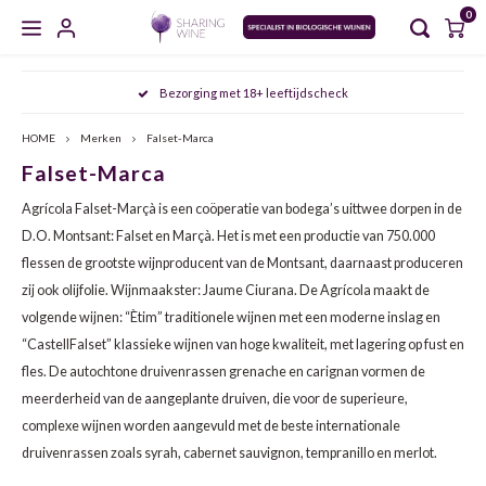
0
Hoofdmenu / masterclasses / proeverijen
Hoofdmenu / sharing wine experience
Hoofdmenu / zoet en versterkt
Hoofdmenu / gedistilleerd
Hoofdmenu / mousserend
Hoofdmenu / wijncursus
Hoofdmenu / wijn
Hoofdmenu
Bezorging met 18+ leeftijdscheck
MASTERCLASSES / PROEVERIJEN
SHARING WINE EXPERIENCE
ZOET EN VERSTERKT
GEDISTILLEERD
MOUSSEREND
WIJNCURSUS
WIJN
Taal
HOME
Merken
Falset-Marca
Falset-Marca
CHAMPAGNE
WIT
PORT
WHISKY
AGENDA
SDEN 1
NOORD VERSUS ZUID ITALIË: PIËMONTE & PUGLIA
FRIU
ARAG
AGLI
Nederlands
Agrícola Falset-Marçà is een coöperatie van bodega’s uittwee dorpen in de
CAVA
ROSÉ
SHERRY
JENEVER
MEET THE WINEMAKER
SDEN 2
DE FRANSE KLASSIEKERS: BORDEAUX & BOURGOGNE
FURM
BARB
MALA
D.O. Montsant: Falset en Marçà. Het is met een productie van 750.000
flessen de grootste wijnproducent van de Montsant, daarnaast produceren
English
CRÉMANT
ROOD
VERMOUTH
GIN
PROEVERIJEN
SDEN 3
OOST ONTMOET WEST: DE SMAKEN VAN HET OOSTEN
VERDI
CABE
NEREL
zij ook olijfolie. Wijnmaakster: Jaume Ciurana. De Agrícola maakt de
volgende wijnen: “Ètim” traditionele wijnen met een moderne inslag en
PROSECCO
NATUURWIJN
MADEIRA
GRAPPA
MASTERCLASSES
ALBAR
CINS
ARAG
“CastellFalset” klassieke wijnen van hoge kwaliteit, met lagering op fust en
fles. De autochtone druivenrassen grenache en carignan vormen de
MOSCATO
ALCOHOLVRIJ
MARSALA
RUM
ALBA
GARN
ALIC
meerderheid van de aangeplante druiven, die voor de superieure,
complexe wijnen worden aangevuld met de beste internationale
SEKT
ORANGE WINE
RIVESALTES
COGNAC
ANTÃ
GREN
BARB
druivenrassen zoals syrah, cabernet sauvignon, tempranillo en merlot.