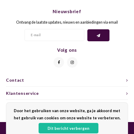
CHEN
SYRA
CARI
Nieuwsbrief
CLAIR
TEMP
CINS
Ontvang de laatste updates, nieuws en aanbiedingen via email
COLO
TIBO
CORV
CORT
TOUR
CORV
Volg ons
ELBLI
ZWEI
DOLC
FALA
BOBA
DORN
Contact
FIAN
XINO
FRÜH
Klantenservice
FIAN
RABO
GAMA
Mijn account
Door het gebruiken van onze website, ga je akkoord met
het gebruik van cookies om onze website te verbeteren.
FONT
Nebbi
GARN
Dit bericht verbergen
GARG
GRAC