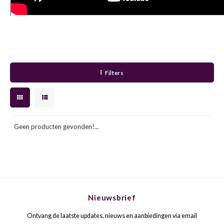
HOND
MERL
INZOL
MONA
JOHA
MONT
Filters
MACA
MOUR
MALV
NEBB
Geen producten gevonden!...
MANZ
NEGR
MARS
NERO
MELO
NEGO
Nieuwsbrief
Ontvang de laatste updates, nieuws en aanbiedingen via email
MERS
PETIT