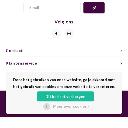
MUSKA
PINOT
Volg ons
MOSC
PINO
MÜLL
POLLE
Contact
MUSC
PRIMI
Klantenservice
MUSC
REBO
Mijn account
Door het gebruiken van onze website, ga je akkoord met
NEUB
ROND
het gebruik van cookies om onze website te verbeteren.
PASSE
SANG
Dit bericht verbergen
Meer over cookies »
PECO
SAINT
© Copyright 2026 Sharing Wine - Powered by
Lightspeed
- Theme by
Shopmonkey
PETI
SPÄT