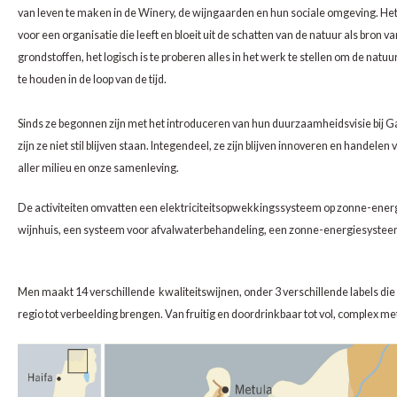
CAP CLASSIQUE
DESSERTWIJNEN
ARMAGNAC
AIRÈN
GROP
BLAU
van leven te maken in de Winery, de wijngaarden en hun sociale omgeving. Het l
voor een organisatie die leeft en bloeit uit de schatten van de natuur als bron v
ALCOHOLVRIJ MOUSSEREND
CALVADOS
ARIN
MALB
BLAU
grondstoffen, het logisch is te proberen alles in het werk te stellen om de natu
te houden in de loop van de tijd.
OVERIG MOUSSEREND
LIMONCELLO
ARNEI
MARZ
BOBA
Sinds ze begonnen zijn met het introduceren van hun duurzaamheidsvisie bij G
LIKEUREN
ATHIR
MERL
BONA
zijn ze niet stil blijven staan. Integendeel, ze zijn blijven innoveren en handelen
aller milieu en onze samenleving.
OVERIG GEDISTILLEERD
AUXE
MONA
CABE
De activiteiten omvatten een elektriciteitsopwekkingssysteem op zonne-energ
ALCOHOLVRIJ
BOMB
MOUR
CABE
wijnhuis, een systeem voor afvalwaterbehandeling, een zonne-energiesysteem 
CABE
PINOT
CABE
Men maakt 14 verschillende kwaliteitswijnen, onder 3 verschillende labels die
regio tot verbeelding brengen. Van fruitig en doordrinkbaar tot vol, complex m
CATA
PINOT
CANA
CHAR
SANG
CARM