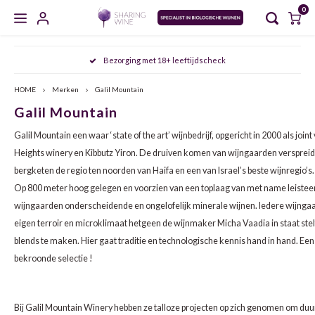
0
Hoofdmenu / masterclasses / proeverijen
Hoofdmenu / sharing wine experience
Hoofdmenu / zoet en versterkt
Hoofdmenu / gedistilleerd
Hoofdmenu / mousserend
Hoofdmenu / wijncursus
Hoofdmenu / wijn
Hoofdmenu
Bezorging met 18+ leeftijdscheck
MASTERCLASSES / PROEVERIJEN
SHARING WINE EXPERIENCE
ZOET EN VERSTERKT
GEDISTILLEERD
MOUSSEREND
WIJNCURSUS
WIJN
Taal
HOME
Merken
Galil Mountain
Galil Mountain
CHAMPAGNE
WIT
PORT
WHISKY
AGENDA
SDEN 1
NOORD VERSUS ZUID ITALIË: PIËMONTE & PUGLIA
FRIU
ARAG
AGLI
Nederlands
Galil Mountain een waar ‘state of the art’ wijnbedrijf, opgericht in 2000 als joi
CAVA
ROSÉ
SHERRY
JENEVER
MEET THE WINEMAKER
SDEN 2
DE FRANSE KLASSIEKERS: BORDEAUX & BOURGOGNE
FURM
BARB
MALA
Heights winery en Kibbutz Yiron. De druiven komen van wijngaarden verspreid
bergketen de regio ten noorden van Haifa en een van Israel’s beste wijnregio’s.
English
CRÉMANT
ROOD
VERMOUTH
GIN
PROEVERIJEN
SDEN 3
OOST ONTMOET WEST: DE SMAKEN VAN HET OOSTEN
VERDI
CABE
NEREL
Op 800 meter hoog gelegen en voorzien van een toplaag van met name leistee
wijngaarden onderscheidende en ongelofelijk minerale wijnen. Iedere wijngaa
PROSECCO
NATUURWIJN
MADEIRA
GRAPPA
MASTERCLASSES
ALBAR
CINS
ARAG
eigen terroir en microklimaat hetgeen de wijnmaker Micha Vaadia in staat ste
blends te maken. Hier gaat traditie en technologische kennis hand in hand. Een
MOSCATO
ALCOHOLVRIJ
MARSALA
RUM
ALBA
GARN
ALIC
bekroonde selectie !
SEKT
ORANGE WINE
RIVESALTES
COGNAC
ANTÃ
GREN
BARB
Bij Galil Mountain Winery hebben ze talloze projecten op zich genomen om d