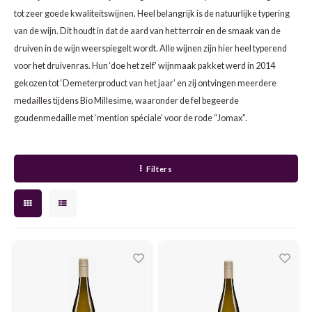
CAP CLASSIQUE
DESSERTWIJNEN
ARMAGNAC
AIRÈN
GROP
BLAU
tot zeer goede kwaliteitswijnen. Heel belangrijk is de natuurlijke typering
van de wijn. Dit houdt in dat de aard van het terroir en de smaak van de
ALCOHOLVRIJ MOUSSEREND
CALVADOS
ARIN
MALB
BLAU
druiven in de wijn weerspiegelt wordt. Alle wijnen zijn hier heel typerend
voor het druivenras. Hun ‘doe het zelf’ wijnmaak pakket werd in 2014
OVERIG MOUSSEREND
LIMONCELLO
ARNEI
MARZ
BOBA
gekozen tot ‘Demeterproduct van het jaar’ en zij ontvingen meerdere
medailles tijdens Bio Millesime, waaronder de fel begeerde
LIKEUREN
ATHIR
MERL
BONA
goudenmedaille met ‘mention spéciale’ voor de rode “Jomax”.
OVERIG GEDISTILLEERD
AUXE
MONA
CABE
Filters
ALCOHOLVRIJ
BOMB
MOUR
CABE
CABE
PINOT
CABE
CATA
PINOT
CANA
CHAR
SANG
CARM