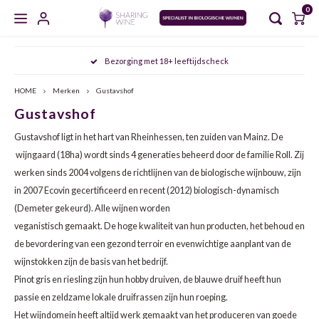
0
Hoofdmenu / masterclasses / proeverijen
Hoofdmenu / sharing wine experience
Hoofdmenu / zoet en versterkt
Hoofdmenu / gedistilleerd
Hoofdmenu / mousserend
Hoofdmenu / wijncursus
Hoofdmenu / wijn
Hoofdmenu
Bezorging met 18+ leeftijdscheck
MASTERCLASSES / PROEVERIJEN
SHARING WINE EXPERIENCE
ZOET EN VERSTERKT
GEDISTILLEERD
MOUSSEREND
WIJNCURSUS
WIJN
Taal
HOME
Merken
Gustavshof
Gustavshof
CHAMPAGNE
WIT
PORT
WHISKY
AGENDA
SDEN 1
NOORD VERSUS ZUID ITALIË: PIËMONTE & PUGLIA
FRIU
ARAG
AGLI
Nederlands
Gustavshof ligt in het hart van Rheinhessen, ten zuiden van Mainz. De
CAVA
ROSÉ
SHERRY
JENEVER
MEET THE WINEMAKER
SDEN 2
DE FRANSE KLASSIEKERS: BORDEAUX & BOURGOGNE
FURM
BARB
MALA
wijngaard (18ha) wordt sinds 4 generaties beheerd door de familie Roll. Zij
werken sinds 2004 volgens de richtlijnen van de biologische wijnbouw, zijn
English
CRÉMANT
ROOD
VERMOUTH
GIN
PROEVERIJEN
SDEN 3
OOST ONTMOET WEST: DE SMAKEN VAN HET OOSTEN
VERDI
CABE
NEREL
in 2007 Ecovin gecertificeerd en recent (2012) biologisch-dynamisch
(Demeter gekeurd). Alle wijnen worden
PROSECCO
NATUURWIJN
MADEIRA
GRAPPA
MASTERCLASSES
ALBAR
CINS
ARAG
veganistisch gemaakt. De hoge kwaliteit van hun producten, het behoud en
de bevordering van een gezond terroir en evenwichtige aanplant van de
MOSCATO
ALCOHOLVRIJ
MARSALA
RUM
ALBA
GARN
ALIC
wijnstokken zijn de basis van het bedrijf.
Pinot gris en riesling zijn hun hobby druiven, de blauwe druif heeft hun
SEKT
ORANGE WINE
RIVESALTES
COGNAC
ANTÃ
GREN
BARB
passie en zeldzame lokale druifrassen zijn hun roeping.
Het wijndomein heeft altijd werk gemaakt van het produceren van goede