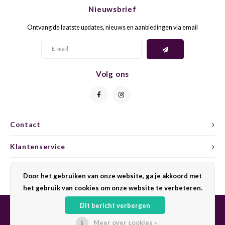
Nieuwsbrief
HOND
MERL
Ontvang de laatste updates, nieuws en aanbiedingen via email
INZOL
MONA
JOHA
MONT
Volg ons
MACA
MOUR
MALV
NEBB
Contact
MANZ
NEGR
Klantenservice
MARS
NERO
Mijn account
Door het gebruiken van onze website, ga je akkoord met
het gebruik van cookies om onze website te verbeteren.
MELO
NEGO
Dit bericht verbergen
MERS
PETIT
Meer over cookies »