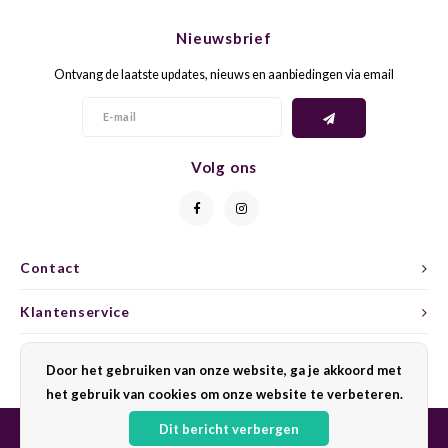
CHEN
SYRA
CARI
Nieuwsbrief
CLAIR
TEMP
CINS
Ontvang de laatste updates, nieuws en aanbiedingen via email
COLO
TIBO
CORV
CORT
TOUR
CORV
Volg ons
ELBLI
ZWEI
DOLC
FALA
BOBA
DORN
Contact
FIAN
XINO
FRÜH
Klantenservice
FIAN
RABO
GAMA
Mijn account
Door het gebruiken van onze website, ga je akkoord met
het gebruik van cookies om onze website te verbeteren.
FONT
Nebbi
GARN
Dit bericht verbergen
GARG
GRAC