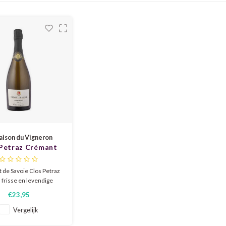
aison du Vigneron
 Petraz Crémant
 Savoie Brut
 de Savoie Clos Petraz
n frisse en levendige
Duidelijke aroma's van
€23,95
sur lie zoals rijpe appel,
e en iets nootachtigs
Vergelijk
 floraal. Goede vulling,