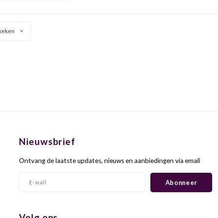
droog en een goede
lengte.
keken
Nieuwsbrief
Ontvang de laatste updates, nieuws en aanbiedingen via email
Abonneer
Volg ons