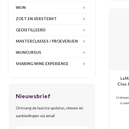
WIJN
ZOET EN VERSTERKT
GEDISTILLEERD
MASTERCLASSES / PROEVERIJEN
WIJNCURSUS
SHARING WINE EXPERIENCE
La M
Clos
de
Nieuwsbrief
Crémant
is ee
Ontvang de laatste updates, nieuws en
bubbel. 
rijping 
aanbiedingen via email
brioch
maar ook