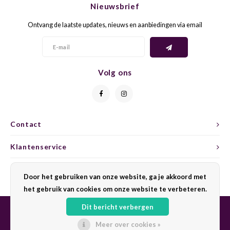
Nieuwsbrief
CAP CLASSIQUE
DESSERTWIJNEN
ARMAGNAC
AIRÈN
GROP
BLAU
Ontvang de laatste updates, nieuws en aanbiedingen via email
ALCOHOLVRIJ MOUSSEREND
CALVADOS
ARIN
MALB
BLAU
OVERIG MOUSSEREND
LIMONCELLO
ARNEI
MARZ
BOBA
Volg ons
LIKEUREN
ATHIR
MERL
BONA
OVERIG GEDISTILLEERD
AUXE
MONA
CABE
Contact
ALCOHOLVRIJ
BOMB
MOUR
CABE
Klantenservice
CABE
PINOT
CABE
Mijn account
Door het gebruiken van onze website, ga je akkoord met
CATA
PINOT
CANA
het gebruik van cookies om onze website te verbeteren.
Dit bericht verbergen
CHAR
SANG
CARM
Meer over cookies »
© Copyright 2026 Sharing Wine - Powered by
Lightspeed
- Theme by