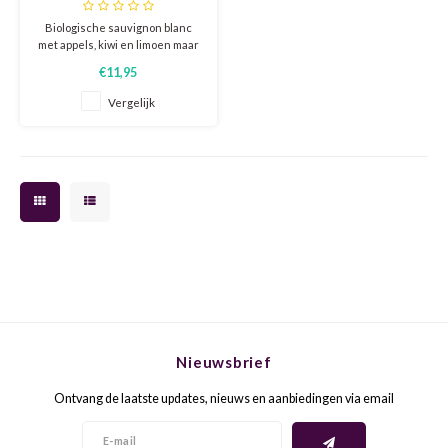
Reserve BIO 2024
Biologische sauvignon blanc
met appels, kiwi en limoen maar
GELB
GREN
ook groen van doperwtjes,
€11,95
tuinbonen en paprika. Heerlijk
fris en stuivend.
GEWÜ
GROP
Vergelijk
GODE
JAEN
GRAU
LAGRE
GREC
LEMB
GRECO
MALB
GREN
MARS
Nieuwsbrief
GRILL
MARZ
Ontvang de laatste updates, nieuws en aanbiedingen via email
GRÜNE
MENC