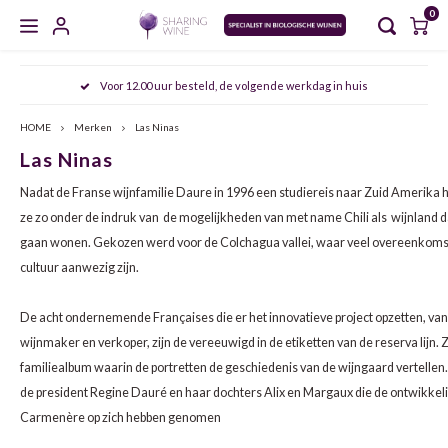
0
Hoofdmenu / masterclasses / proeverijen
Hoofdmenu / sharing wine experience
Hoofdmenu / zoet en versterkt
Hoofdmenu / gedistilleerd
Hoofdmenu / mousserend
Hoofdmenu / wijncursus
Hoofdmenu / wijn
Hoofdmenu
Voor 12.00 uur besteld, de volgende werkdag in huis
MASTERCLASSES / PROEVERIJEN
SHARING WINE EXPERIENCE
ZOET EN VERSTERKT
GEDISTILLEERD
MOUSSEREND
WIJNCURSUS
WIJN
Taal
HOME
Merken
Las Ninas
Las Ninas
CHAMPAGNE
WIT
PORT
WHISKY
AGENDA
SDEN 1
NOORD VERSUS ZUID ITALIË: PIËMONTE & PUGLIA
FRIU
ARAG
AGLI
Nederlands
Nadat de Franse wijnfamilie Daure in 1996 een studiereis naar Zuid Amerika 
CAVA
ROSÉ
SHERRY
JENEVER
MEET THE WINEMAKER
SDEN 2
DE FRANSE KLASSIEKERS: BORDEAUX & BOURGOGNE
FURM
BARB
MALA
ze zo onder de indruk van de mogelijkheden van met name Chili als wijnland dat
gaan wonen. Gekozen werd voor de Colchagua vallei, waar veel overeenkoms
English
CRÉMANT
ROOD
VERMOUTH
GIN
PROEVERIJEN
SDEN 3
OOST ONTMOET WEST: DE SMAKEN VAN HET OOSTEN
VERDI
CABE
NEREL
cultuur aanwezig zijn.
PROSECCO
NATUURWIJN
MADEIRA
GRAPPA
MASTERCLASSES
ALBAR
CINS
ARAG
De acht ondernemende Françaises die er het innovatieve project opzetten, van
wijnmaker en verkoper, zijn de vereeuwigd in de etiketten van de reserva lijn.
MOSCATO
ALCOHOLVRIJ
MARSALA
RUM
ALBA
GARN
ALIC
familiealbum waarin de portretten de geschiedenis van de wijngaard vertellen.
de president Regine Dauré en haar dochters Alix en Margaux die de ontwikkel
SEKT
ORANGE WINE
RIVESALTES
COGNAC
ANTÃ
GREN
BARB
Carmenère op zich hebben genomen