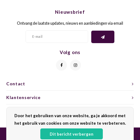
CHEN
SYRA
CARI
Nieuwsbrief
CLAIR
TEMP
CINS
Ontvang de laatste updates, nieuws en aanbiedingen via email
COLO
TIBO
CORV
CORT
TOUR
CORV
Volg ons
ELBLI
ZWEI
DOLC
FALA
BOBA
DORN
Contact
FIAN
XINO
FRÜH
Klantenservice
FIAN
RABO
GAMA
Mijn account
Door het gebruiken van onze website, ga je akkoord met
het gebruik van cookies om onze website te verbeteren.
FONT
Nebbi
GARN
Dit bericht verbergen
GARG
GRAC