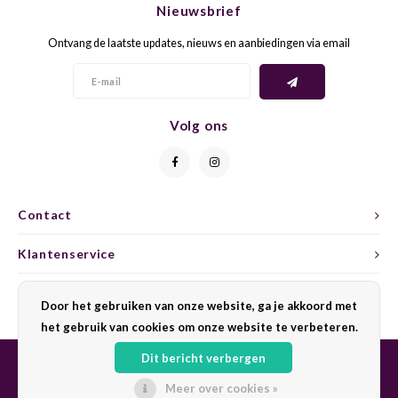
Nieuwsbrief
CAP CLASSIQUE
DESSERTWIJNEN
ARMAGNAC
AIRÈN
GROP
BLAU
Ontvang de laatste updates, nieuws en aanbiedingen via email
ALCOHOLVRIJ MOUSSEREND
CALVADOS
ARIN
MALB
BLAU
OVERIG MOUSSEREND
LIMONCELLO
ARNEI
MARZ
BOBA
Volg ons
LIKEUREN
ATHIR
MERL
BONA
OVERIG GEDISTILLEERD
AUXE
MONA
CABE
Contact
ALCOHOLVRIJ
BOMB
MOUR
CABE
Klantenservice
CABE
PINOT
CABE
Mijn account
Door het gebruiken van onze website, ga je akkoord met
CATA
PINOT
CANA
het gebruik van cookies om onze website te verbeteren.
Dit bericht verbergen
CHAR
SANG
CARM
Meer over cookies »
© Copyright 2026 Sharing Wine - Powered by
Lightspeed
- Theme by