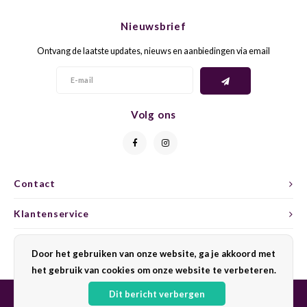
CHEN
SYRA
CARI
Nieuwsbrief
CLAIR
TEMP
CINS
Ontvang de laatste updates, nieuws en aanbiedingen via email
COLO
TIBO
CORV
CORT
TOUR
CORV
Volg ons
ELBLI
ZWEI
DOLC
FALA
BOBA
DORN
Contact
FIAN
XINO
FRÜH
Klantenservice
FIAN
RABO
GAMA
Mijn account
Door het gebruiken van onze website, ga je akkoord met
het gebruik van cookies om onze website te verbeteren.
FONT
Nebbi
GARN
Dit bericht verbergen
GARG
GRAC