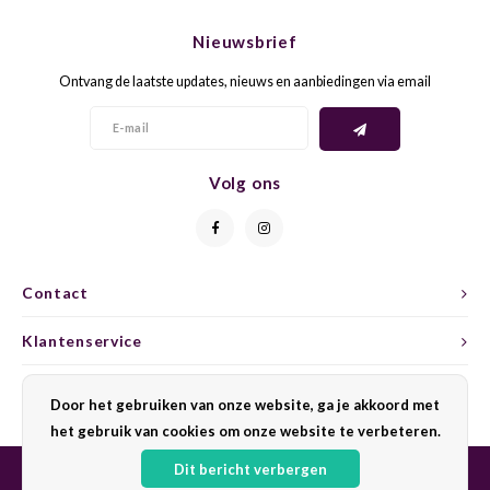
CHEN
SYRA
CARI
Nieuwsbrief
CLAIR
TEMP
CINS
Ontvang de laatste updates, nieuws en aanbiedingen via email
COLO
TIBO
CORV
CORT
TOUR
CORV
Volg ons
ELBLI
ZWEI
DOLC
FALA
BOBA
DORN
Contact
FIAN
XINO
FRÜH
Klantenservice
FIAN
RABO
GAMA
Mijn account
Door het gebruiken van onze website, ga je akkoord met
het gebruik van cookies om onze website te verbeteren.
FONT
Nebbi
GARN
Dit bericht verbergen
GARG
GRAC