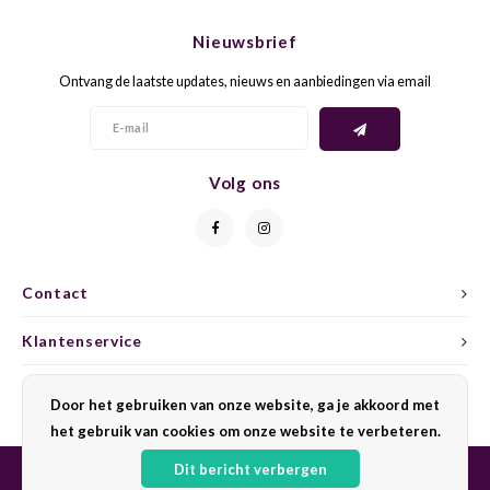
CHEN
SYRA
CARI
Nieuwsbrief
CLAIR
TEMP
CINS
Ontvang de laatste updates, nieuws en aanbiedingen via email
COLO
TIBO
CORV
CORT
TOUR
CORV
Volg ons
ELBLI
ZWEI
DOLC
FALA
BOBA
DORN
Contact
FIAN
XINO
FRÜH
Klantenservice
FIAN
RABO
GAMA
Mijn account
Door het gebruiken van onze website, ga je akkoord met
het gebruik van cookies om onze website te verbeteren.
FONT
Nebbi
GARN
Dit bericht verbergen
GARG
GRAC