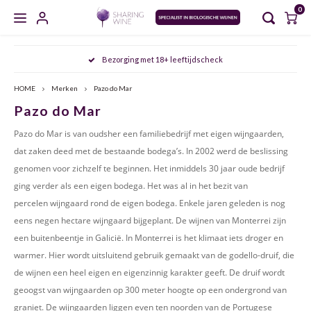
0
Hoofdmenu / masterclasses / proeverijen
Hoofdmenu / sharing wine experience
Hoofdmenu / zoet en versterkt
Hoofdmenu / gedistilleerd
Hoofdmenu / mousserend
Hoofdmenu / wijncursus
Hoofdmenu / wijn
Hoofdmenu
Bezorging met 18+ leeftijdscheck
MASTERCLASSES / PROEVERIJEN
SHARING WINE EXPERIENCE
ZOET EN VERSTERKT
GEDISTILLEERD
MOUSSEREND
WIJNCURSUS
WIJN
Taal
HOME
Merken
Pazo do Mar
Pazo do Mar
CHAMPAGNE
WIT
PORT
WHISKY
AGENDA
SDEN 1
NOORD VERSUS ZUID ITALIË: PIËMONTE & PUGLIA
FRIU
ARAG
AGLI
Nederlands
Pazo do Mar is van oudsher een familiebedrijf met eigen wijngaarden,
CAVA
ROSÉ
SHERRY
JENEVER
MEET THE WINEMAKER
SDEN 2
DE FRANSE KLASSIEKERS: BORDEAUX & BOURGOGNE
FURM
BARB
MALA
dat zaken deed met de bestaande bodega’s. In 2002 werd de
beslissing
genomen voor zichzelf te beginnen. Het inmiddels 30 jaar oude bedrijf
English
CRÉMANT
ROOD
VERMOUTH
GIN
PROEVERIJEN
SDEN 3
OOST ONTMOET WEST: DE SMAKEN VAN HET OOSTEN
VERDI
CABE
NEREL
ging verder als een eigen bodega. Het was al in het bezit van
percelen
wijngaard rond de eigen bodega. Enkele jaren geleden is nog
PROSECCO
NATUURWIJN
MADEIRA
GRAPPA
MASTERCLASSES
ALBAR
CINS
ARAG
eens negen hectare wijngaard bijgeplant. De wijnen van Monterrei zijn
een buitenbeentje in Galicië. In Monterrei is het klimaat iets droger en
MOSCATO
ALCOHOLVRIJ
MARSALA
RUM
ALBA
GARN
ALIC
warmer. Hier wordt uitsluitend gebruik gemaakt van de godello-druif, die
de wijnen een heel eigen en eigenzinnig karakter geeft. De druif wordt
SEKT
ORANGE WINE
RIVESALTES
COGNAC
ANTÃ
GREN
BARB
geoogst van wijngaarden op 300 meter hoogte op een ondergrond van
graniet. De wijngaarden liggen even ten noorden van de Portugese