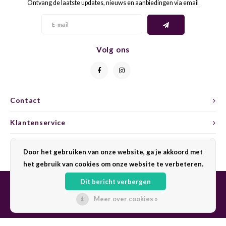
Ontvang de laatste updates, nieuws en aanbiedingen via email
CHEN
SYRA
CARI
CLAIR
TEMP
CINS
Volg ons
COLO
TIBO
CORV
CORT
TOUR
CORV
Contact
ELBLI
ZWEI
DOLC
Klantenservice
FALA
BOBA
DORN
Mijn account
FIAN
XINO
FRÜH
Door het gebruiken van onze website, ga je akkoord met
het gebruik van cookies om onze website te verbeteren.
FIAN
RABO
GAMA
Dit bericht verbergen
Meer over cookies »
FONT
Nebbi
GARN
© Copyright 2026 Sharing Wine - Powered by
Lightspeed
- Theme by
Shopmonkey
GARG
GRAC