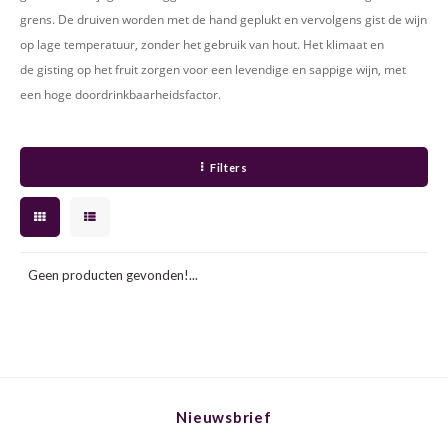
CAP CLASSIQUE
DESSERTWIJNEN
ARMAGNAC
AIRÈN
GROP
BLAU
grens. De druiven worden met de hand geplukt en vervolgens gist de wijn
op lage temperatuur, zonder het gebruik van hout. Het klimaat en
ALCOHOLVRIJ MOUSSEREND
CALVADOS
ARIN
MALB
BLAU
de gisting op het fruit zorgen voor een levendige en sappige wijn, met
een hoge doordrinkbaarheidsfactor.
OVERIG MOUSSEREND
LIMONCELLO
ARNEI
MARZ
BOBA
LIKEUREN
ATHIR
MERL
BONA
Filters
OVERIG GEDISTILLEERD
AUXE
MONA
CABE
ALCOHOLVRIJ
BOMB
MOUR
CABE
Geen producten gevonden!...
CABE
PINOT
CABE
CATA
PINOT
CANA
CHAR
SANG
CARM
Nieuwsbrief