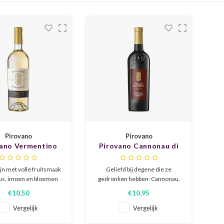
Pirovano
Pirovano
vano Vermentino
Pirovano Cannonau di
di Sardegna
Sardegna 2023
jn met volle fruitsmaak
Geliefd bij degene die ze
rus, imoen en bloemen
gedronken hebben: Cannonau.
nen van mint met een
Fruitige, kruidige rode wijn met
€10,50
€10,95
ittertje in de afdronk.
lichte zuren die de alcohol
ondersteunen. De wijn heeft
Vergelijk
Vergelijk
duidelijke hints van bessen,