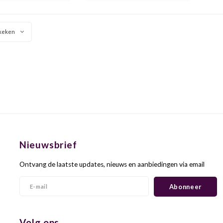
kersen, tabak en een snufje
zwarte peper in de afdronk.
keken
Nieuwsbrief
Ontvang de laatste updates, nieuws en aanbiedingen via email
Abonneer
Volg ons