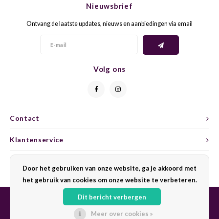
Nieuwsbrief
CAP CLASSIQUE
DESSERTWIJNEN
ARMAGNAC
AIRÈN
GROP
BLAU
Ontvang de laatste updates, nieuws en aanbiedingen via email
ALCOHOLVRIJ MOUSSEREND
CALVADOS
ARIN
MALB
BLAU
OVERIG MOUSSEREND
LIMONCELLO
ARNEI
MARZ
BOBA
Volg ons
LIKEUREN
ATHIR
MERL
BONA
OVERIG GEDISTILLEERD
AUXE
MONA
CABE
Contact
ALCOHOLVRIJ
BOMB
MOUR
CABE
Klantenservice
CABE
PINOT
CABE
Mijn account
Door het gebruiken van onze website, ga je akkoord met
CATA
PINOT
CANA
het gebruik van cookies om onze website te verbeteren.
Dit bericht verbergen
CHAR
SANG
CARM
Meer over cookies »
© Copyright 2026 Sharing Wine - Powered by
Lightspeed
- Theme by