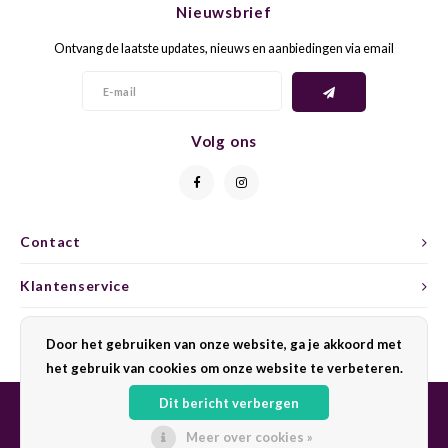
Nieuwsbrief
CAP CLASSIQUE
DESSERTWIJNEN
ARMAGNAC
AIRÈN
GROP
BLAU
Ontvang de laatste updates, nieuws en aanbiedingen via email
ALCOHOLVRIJ MOUSSEREND
CALVADOS
ARIN
MALB
BLAU
OVERIG MOUSSEREND
LIMONCELLO
ARNEI
MARZ
BOBA
Volg ons
LIKEUREN
ATHIR
MERL
BONA
OVERIG GEDISTILLEERD
AUXE
MONA
CABE
Contact
ALCOHOLVRIJ
BOMB
MOUR
CABE
Klantenservice
CABE
PINOT
CABE
Mijn account
Door het gebruiken van onze website, ga je akkoord met
CATA
PINOT
CANA
het gebruik van cookies om onze website te verbeteren.
Dit bericht verbergen
CHAR
SANG
CARM
Meer over cookies »
© Copyright 2026 Sharing Wine - Powered by
Lightspeed
- Theme by