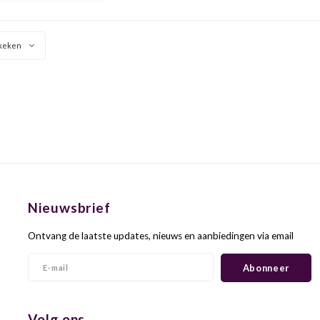
 van chocolade in de
afdronk.
keken
Nieuwsbrief
Ontvang de laatste updates, nieuws en aanbiedingen via email
Abonneer
Volg ons