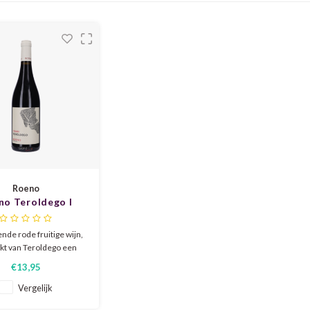
Roeno
no Teroldego I
Dossi 2023
nde rode fruitige wijn,
t van Teroldego een
 Italiaans druivenras.
€13,95
 heeft hints van zoete
en, bloemen en kruiden
Vergelijk
dezachte tannines met