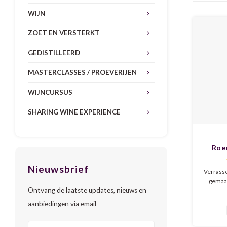
WIJN
ZOET EN VERSTERKT
GEDISTILLEERD
MASTERCLASSES / PROEVERIJEN
WIJNCURSUS
SHARING WINE EXPERIENCE
Roe
Nieuwsbrief
Verrasse
gemaak
Ontvang de laatste updates, nieuws en
inheems
De wijn
aanbiedingen via email
specerij
en zij