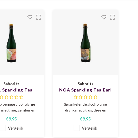
Saboritz
Saboritz
 Sparkling Tea
NOA Sparkling Tea Earl
cha & Jasmine
Grey & Citrus
 bloemige alcoholvrije
Sprankelende alcoholvrije
 met thee, gember en
drank met citrus, thee en
wit fruit.
verfijnde frisse tonen.
€9,95
€9,95
ankelende alcoholvrije
 basis van geïnfuseerde
Vergelijk
Vergelijk
n gedealcoholiseerde