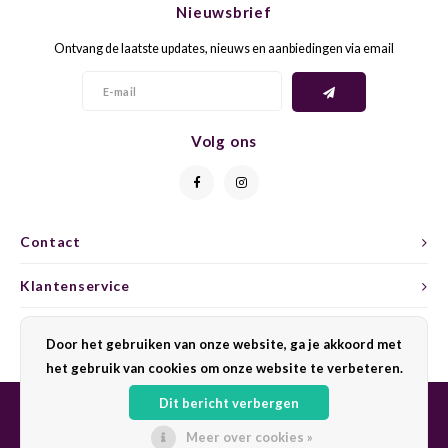
Nieuwsbrief
CAP CLASSIQUE
DESSERTWIJNEN
ARMAGNAC
AIRÈN
GROP
BLAU
Ontvang de laatste updates, nieuws en aanbiedingen via email
ALCOHOLVRIJ MOUSSEREND
CALVADOS
ARIN
MALB
BLAU
OVERIG MOUSSEREND
LIMONCELLO
ARNEI
MARZ
BOBA
Volg ons
LIKEUREN
ATHIR
MERL
BONA
OVERIG GEDISTILLEERD
AUXE
MONA
CABE
Contact
ALCOHOLVRIJ
BOMB
MOUR
CABE
Klantenservice
CABE
PINOT
CABE
Mijn account
Door het gebruiken van onze website, ga je akkoord met
CATA
PINOT
CANA
het gebruik van cookies om onze website te verbeteren.
Dit bericht verbergen
CHAR
SANG
CARM
Meer over cookies »
© Copyright 2026 Sharing Wine - Powered by
Lightspeed
- Theme by