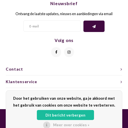
Nieuwsbrief
CAP CLASSIQUE
DESSERTWIJNEN
ARMAGNAC
AIRÈN
GROP
BLAU
Ontvang de laatste updates, nieuws en aanbiedingen via email
ALCOHOLVRIJ MOUSSEREND
CALVADOS
ARIN
MALB
BLAU
OVERIG MOUSSEREND
LIMONCELLO
ARNEI
MARZ
BOBA
Volg ons
LIKEUREN
ATHIR
MERL
BONA
OVERIG GEDISTILLEERD
AUXE
MONA
CABE
Contact
ALCOHOLVRIJ
BOMB
MOUR
CABE
Klantenservice
CABE
PINOT
CABE
Mijn account
Door het gebruiken van onze website, ga je akkoord met
CATA
PINOT
CANA
het gebruik van cookies om onze website te verbeteren.
Dit bericht verbergen
CHAR
SANG
CARM
Meer over cookies »
© Copyright 2026 Sharing Wine - Powered by
Lightspeed
- Theme by