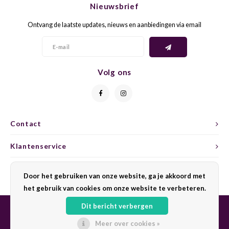
Nieuwsbrief
CAP CLASSIQUE
DESSERTWIJNEN
ARMAGNAC
AIRÈN
GROP
BLAU
Ontvang de laatste updates, nieuws en aanbiedingen via email
ALCOHOLVRIJ MOUSSEREND
CALVADOS
ARIN
MALB
BLAU
OVERIG MOUSSEREND
LIMONCELLO
ARNEI
MARZ
BOBA
Volg ons
LIKEUREN
ATHIR
MERL
BONA
OVERIG GEDISTILLEERD
AUXE
MONA
CABE
Contact
ALCOHOLVRIJ
BOMB
MOUR
CABE
Klantenservice
CABE
PINOT
CABE
Mijn account
Door het gebruiken van onze website, ga je akkoord met
CATA
PINOT
CANA
het gebruik van cookies om onze website te verbeteren.
Dit bericht verbergen
CHAR
SANG
CARM
Meer over cookies »
© Copyright 2026 Sharing Wine - Powered by
Lightspeed
- Theme by