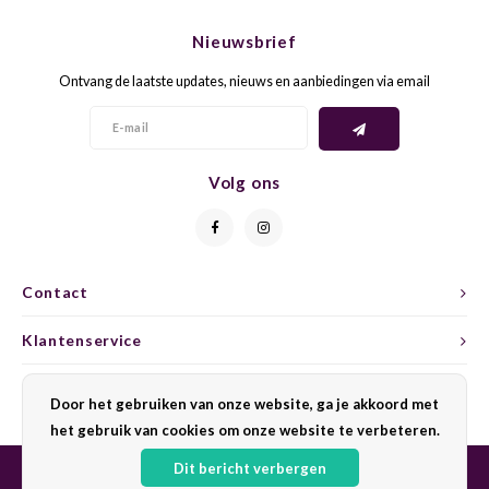
CHEN
SYRA
CARI
Nieuwsbrief
CLAIR
TEMP
CINS
Ontvang de laatste updates, nieuws en aanbiedingen via email
COLO
TIBO
CORV
CORT
TOUR
CORV
Volg ons
ELBLI
ZWEI
DOLC
FALA
BOBA
DORN
Contact
FIAN
XINO
FRÜH
Klantenservice
FIAN
RABO
GAMA
Mijn account
Door het gebruiken van onze website, ga je akkoord met
het gebruik van cookies om onze website te verbeteren.
FONT
Nebbi
GARN
Dit bericht verbergen
GARG
GRAC