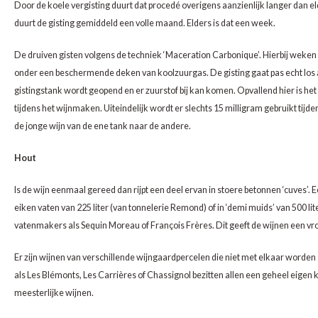
Door de koele vergisting duurt dat procedé overigens aanzienlijk langer dan eld
duurt de gisting gemiddeld een volle maand. Elders is dat een week.
HOND
MERL
De druiven gisten volgens de techniek ‘Maceration Carbonique’. Hierbij weken 
INZOL
MONA
onder een beschermende deken van koolzuurgas. De gisting gaat pas echt los a
gistingstank wordt geopend en er zuurstof bij kan komen. Opvallend hier is het
JOHA
MONT
tijdens het wijnmaken. Uiteindelijk wordt er slechts 15 milligram gebruikt tijde
de jonge wijn van de ene tank naar de andere.
MACA
MOUR
Hout
MALV
NEBB
Is de wijn eenmaal gereed dan rijpt een deel ervan in stoere betonnen ‘cuves’. Ee
MANZ
NEGR
eiken vaten van 225 liter (van tonnelerie Remond) of in ‘demi muids’ van 500 li
vatenmakers als Sequin Moreau of François Frères. Dit geeft de wijnen een vrou
MARS
NERO
Er zijn wijnen van verschillende wijngaardpercelen die niet met elkaar word
MELO
NEGO
als Les Blémonts, Les Carrières of Chassignol bezitten allen een geheel eigen k
meesterlijke wijnen.
MERS
PETIT