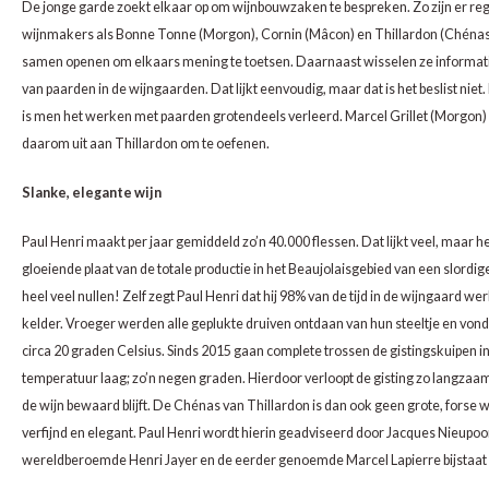
CHEN
SYRA
CARI
De jonge garde zoekt elkaar op om wijnbouwzaken te bespreken. Zo zijn er reg
wijnmakers als Bonne Tonne (Morgon), Cornin (Mâcon) en Thillardon (Chénas
CLAIR
TEMP
CINS
samen openen om elkaars mening te toetsen. Daarnaast wisselen ze informatie
van paarden in de wijngaarden. Dat lijkt eenvoudig, maar dat is het beslist niet.
COLO
TIBO
CORV
is men het werken met paarden grotendeels verleerd. Marcel Grillet (Morgon) 
daarom uit aan Thillardon om te oefenen.
CORT
TOUR
CORV
Slanke, elegante wijn
ELBLI
ZWEI
DOLC
Paul Henri maakt per jaar gemiddeld zo’n 40.000 flessen. Dat lijkt veel, maar he
gloeiende plaat van de totale productie in het Beaujolaisgebied van een slordig
FALA
BOBA
DORN
heel veel nullen! Zelf zegt Paul Henri dat hij 98% van de tijd in de wijngaard we
kelder. Vroeger werden alle geplukte druiven ontdaan van hun steeltje en vond d
FIAN
XINO
FRÜH
circa 20 graden Celsius. Sinds 2015 gaan complete trossen de gistingskuipen i
temperatuur laag; zo’n negen graden. Hierdoor verloopt de gisting zo langzaam d
FIAN
RABO
GAMA
de wijn bewaard blijft. De Chénas van Thillardon is dan ook geen grote, forse wi
verfijnd en elegant. Paul Henri wordt hierin geadviseerd door Jacques Nieupoo
FONT
Nebbi
GARN
wereldberoemde Henri Jayer en de eerder genoemde Marcel Lapierre bijstaat 
GARG
GRAC