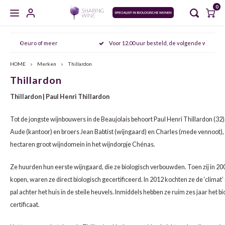
0
Hoofdmenu / masterclasses / proeverijen
Hoofdmenu / sharing wine experience
Hoofdmenu / zoet en versterkt
Hoofdmenu / gedistilleerd
Hoofdmenu / mousserend
Hoofdmenu / wijncursus
Hoofdmenu / wijn
Hoofdmenu
Voor 12.00 uur besteld, de volgende werkdag in huis
MASTERCLASSES / PROEVERIJEN
SHARING WINE EXPERIENCE
ZOET EN VERSTERKT
GEDISTILLEERD
MOUSSEREND
WIJNCURSUS
WIJN
Taal
HOME
Merken
Thillardon
Thillardon
CHAMPAGNE
WIT
PORT
WHISKY
AGENDA
SDEN 1
NOORD VERSUS ZUID ITALIË: PIËMONTE & PUGLIA
FRIU
ARAG
AGLI
Nederlands
Thillardon | Paul Henri Thillardon
CAVA
ROSÉ
SHERRY
JENEVER
MEET THE WINEMAKER
SDEN 2
DE FRANSE KLASSIEKERS: BORDEAUX & BOURGOGNE
FURM
BARB
MALA
Tot de jongste wijnbouwers in de Beaujolais behoort Paul Henri Thillardon (32)
English
Aude (kantoor) en broers Jean Babtist (wijngaard) en Charles (mede vennoot), 
CRÉMANT
ROOD
VERMOUTH
GIN
PROEVERIJEN
SDEN 3
OOST ONTMOET WEST: DE SMAKEN VAN HET OOSTEN
VERDI
CABE
NEREL
hectaren groot wijndomein in het wijndorpje Chénas.
PROSECCO
NATUURWIJN
MADEIRA
GRAPPA
MASTERCLASSES
ALBAR
CINS
ARAG
Ze huurden hun eerste wijngaard, die ze biologisch verbouwden. Toen zij in 2
kopen, waren ze direct biologisch gecertificeerd. In 2012 kochten ze de ‘climat
MOSCATO
ALCOHOLVRIJ
MARSALA
RUM
ALBA
GARN
ALIC
pal achter het huis in de steile heuvels. Inmiddels hebben ze ruim zes jaar het
certificaat.
SEKT
ORANGE WINE
RIVESALTES
COGNAC
ANTÃ
GREN
BARB