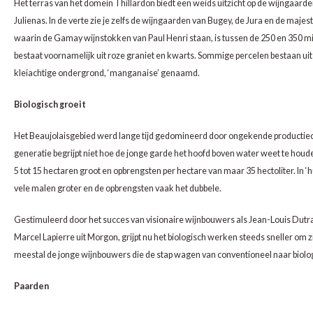
Het terras van het domein Thillardon biedt een weids uitzicht op de wijngaard
CAP CLASSIQUE
DESSERTWIJNEN
ARMAGNAC
AIRÈN
GROP
BLAU
Julienas. In de verte zie je zelfs de wijngaarden van Bugey, de Jura en de maj
waarin de Gamay wijnstokken van Paul Henri staan, is tussen de 250 en 350 mil
ALCOHOLVRIJ MOUSSEREND
CALVADOS
ARIN
MALB
BLAU
bestaat voornamelijk uit roze graniet en kwarts. Sommige percelen bestaan uit
kleiachtige ondergrond, ‘manganaise’ genaamd.
OVERIG MOUSSEREND
LIMONCELLO
ARNEI
MARZ
BOBA
Biologisch groeit
LIKEUREN
ATHIR
MERL
BONA
Het Beaujolaisgebied werd lange tijd gedomineerd door ongekende productiec
OVERIG GEDISTILLEERD
AUXE
MONA
CABE
generatie begrijpt niet hoe de jonge garde het hoofd boven water weet te houd
5 tot 15 hectaren groot en opbrengsten per hectare van maar 35 hectoliter. In ‘h
ALCOHOLVRIJ
BOMB
MOUR
CABE
vele malen groter en de opbrengsten vaak het dubbele.
CABE
PINOT
CABE
Gestimuleerd door het succes van visionaire wijnbouwers als Jean-Louis Dutrai
Marcel Lapierre uit Morgon, grijpt nu het biologisch werken steeds sneller om z
CATA
PINOT
CANA
meestal de jonge wijnbouwers die de stap wagen van conventioneel naar biolo
CHAR
SANG
CARM
Paarden