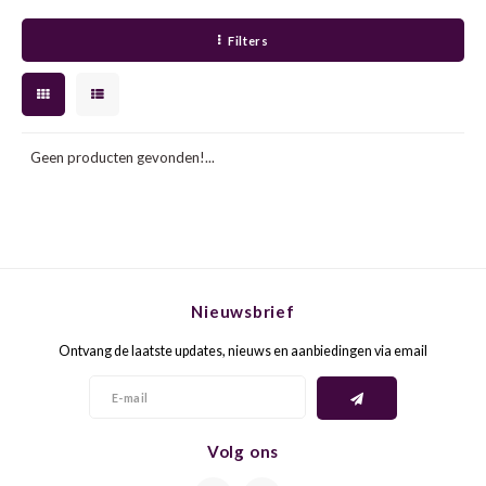
MUSKA
PINOT
Filters
MOSC
PINO
MÜLL
POLLE
Geen producten gevonden!...
MUSC
PRIMI
MUSC
REBO
NEUB
ROND
Nieuwsbrief
Ontvang de laatste updates, nieuws en aanbiedingen via email
PASSE
SANG
PECO
SAINT
Volg ons
PETI
SPÄT