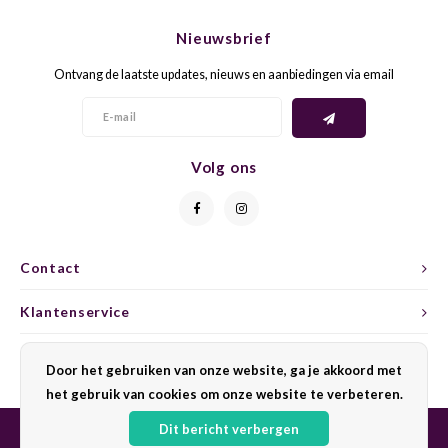
CHEN
SYRA
CARI
Nieuwsbrief
CLAIR
TEMP
CINS
Ontvang de laatste updates, nieuws en aanbiedingen via email
COLO
TIBO
CORV
CORT
TOUR
CORV
Volg ons
ELBLI
ZWEI
DOLC
FALA
BOBA
DORN
Contact
FIAN
XINO
FRÜH
Klantenservice
FIAN
RABO
GAMA
Mijn account
Door het gebruiken van onze website, ga je akkoord met
het gebruik van cookies om onze website te verbeteren.
FONT
Nebbi
GARN
Dit bericht verbergen
GARG
GRAC