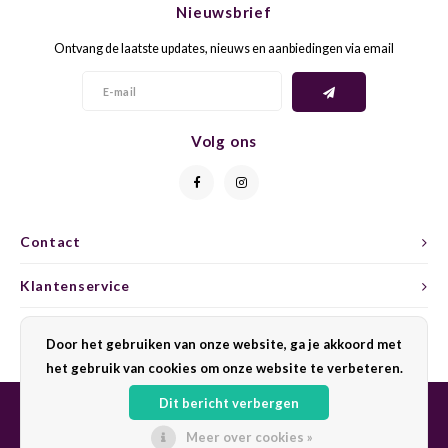
Nieuwsbrief
CAP CLASSIQUE
DESSERTWIJNEN
ARMAGNAC
AIRÈN
GROP
BLAU
Ontvang de laatste updates, nieuws en aanbiedingen via email
ALCOHOLVRIJ MOUSSEREND
CALVADOS
ARIN
MALB
BLAU
OVERIG MOUSSEREND
LIMONCELLO
ARNEI
MARZ
BOBA
Volg ons
LIKEUREN
ATHIR
MERL
BONA
OVERIG GEDISTILLEERD
AUXE
MONA
CABE
Contact
ALCOHOLVRIJ
BOMB
MOUR
CABE
Klantenservice
CABE
PINOT
CABE
Mijn account
Door het gebruiken van onze website, ga je akkoord met
CATA
PINOT
CANA
het gebruik van cookies om onze website te verbeteren.
Dit bericht verbergen
CHAR
SANG
CARM
Meer over cookies »
© Copyright 2026 Sharing Wine - Powered by
Lightspeed
- Theme by