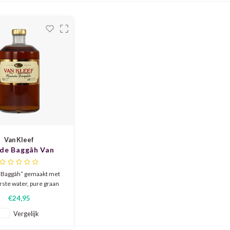
Van Kleef
ide Baggâh Van
Kleef 1,0L
 Baggâh” gemaakt met
rste water, pure graan
top kwaliteit kruiden en
€24,95
specerijen.
Vergelijk
 is kruidig, bitterzoet