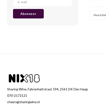
met e
pimen
hartv
Abonneer
Meest be
Sharing Wine, Fahrenheitstraat 594, 2561 DK Den Haag
070-2172121
cheers@sharingwine.nl