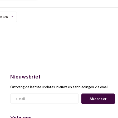
en vleugje venkel en
t. Een echte Haagse
erwarmende bitter.
keken
Nieuwsbrief
Ontvang de laatste updates, nieuws en aanbiedingen via email
Abonneer
Volg ons