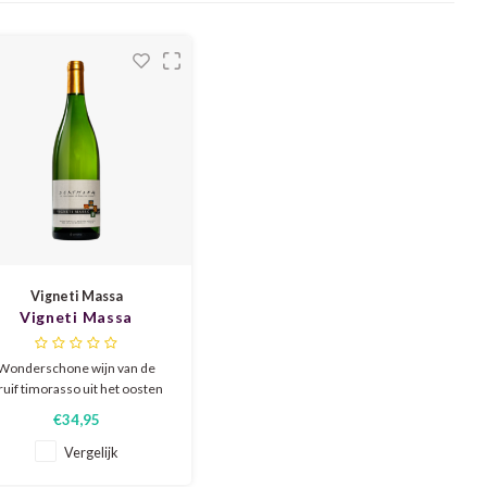
Vigneti Massa
Vigneti Massa
Derthona 2024
Wonderschone wijn van de
ruif timorasso uit het oosten
n Piëmonte. Hinten van peer,
€34,95
lde perzik en kruidigheid die
worden vergezeld van
Vergelijk
aangename zuren. Met