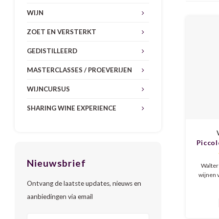
WIJN
ZOET EN VERSTERKT
GEDISTILLEERD
MASTERCLASSES / PROEVERIJEN
WIJNCURSUS
SHARING WINE EXPERIENCE
Picco
Nieuwsbrief
Walter
wijnen 
Ontvang de laatste updates, nieuws en
een cult
in de
aanbiedingen via email
frishe
blan