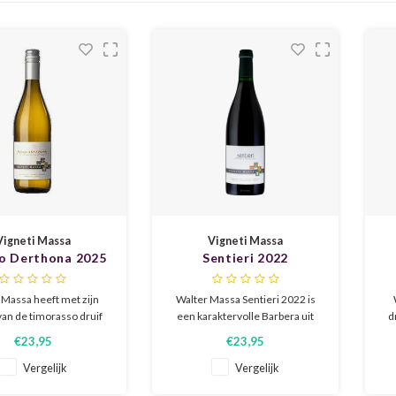
Vigneti Massa
Vigneti Massa
lo Derthona 2025
Sentieri 2022
 Massa heeft met zijn
Walter Massa Sentieri 2022 is
van de timorasso druif
een karaktervolle Barbera uit
d
status verworven. Rond
Piemonte van pionier Walter
va
€23,95
€23,95
 mond met een mooie
Massa. Sappig en elegant, met
wi
id. In de smaak peer,
tonen van rijpe kersen, bramen
Vergelijk
Vergelijk
ke amandelen, gele
en kruiden. Frisse zuren,