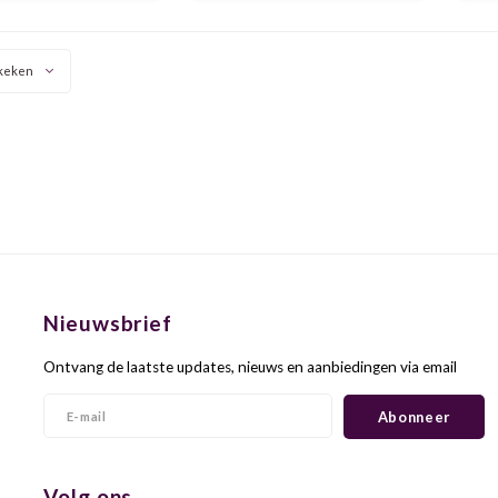
en en een groenige
zachte tannines en een lange,
su
uidigheid. Mooi!
verfijnde afdronk.
keken
Nieuwsbrief
Ontvang de laatste updates, nieuws en aanbiedingen via email
Abonneer
Volg ons