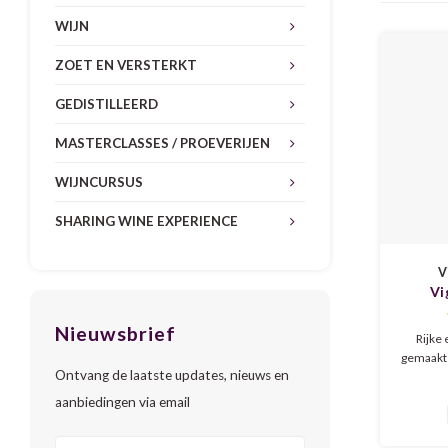
WIJN
ZOET EN VERSTERKT
GEDISTILLEERD
MASTERCLASSES / PROEVERIJEN
WIJNCURSUS
SHARING WINE EXPERIENCE
V
Vi
Viogn
Nieuwsbrief
Rijke 
gemaakt 
Ontvang de laatste updates, nieuws en
jonge wi
stijl al
aanbiedingen via email
Fris, el
Brya