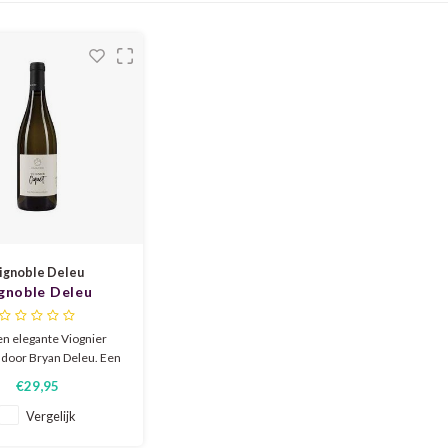
ignoble Deleu
gnoble Deleu
ier Coquet 2023
en elegante Viognier
door Bryan Deleu. Een
jnmaker die zijn eigen
€29,95
 geheel heeft neergezet.
egant en subtiel is waar
Vergelijk
n van houdt. En dat