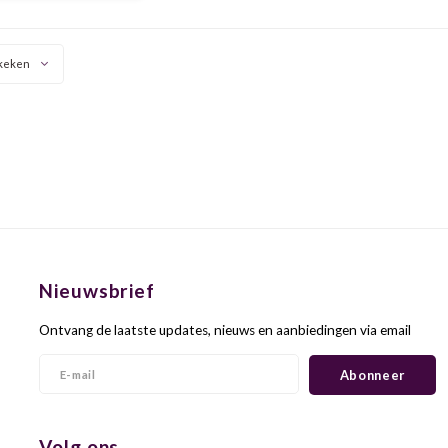
proeven we!
keken
Nieuwsbrief
Ontvang de laatste updates, nieuws en aanbiedingen via email
Abonneer
Volg ons